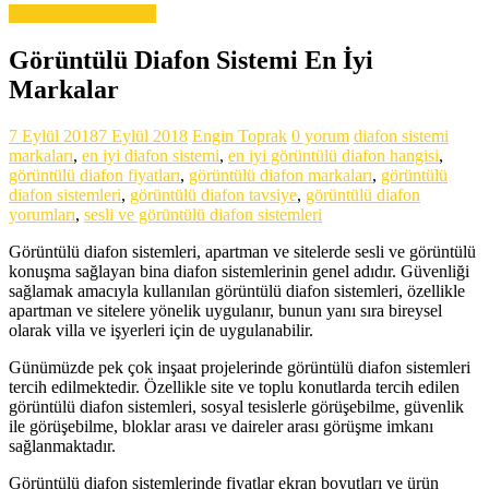
Ekipman & Malzeme
Görüntülü Diafon Sistemi En İyi
Markalar
7 Eylül 2018
7 Eylül 2018
Engin Toprak
0 yorum
diafon sistemi
markaları
,
en iyi diafon sistemi
,
en iyi görüntülü diafon hangisi
,
görüntülü diafon fiyatları
,
görüntülü diafon markaları
,
görüntülü
diafon sistemleri
,
görüntülü diafon tavsiye
,
görüntülü diafon
yorumları
,
sesli ve görüntülü diafon sistemleri
Görüntülü diafon sistemleri, apartman ve sitelerde sesli ve görüntülü
konuşma sağlayan bina diafon sistemlerinin genel adıdır. Güvenliği
sağlamak amacıyla kullanılan görüntülü diafon sistemleri, özellikle
apartman ve sitelere yönelik uygulanır, bunun yanı sıra bireysel
olarak villa ve işyerleri için de uygulanabilir.
Günümüzde pek çok inşaat projelerinde görüntülü diafon sistemleri
tercih edilmektedir. Özellikle site ve toplu konutlarda tercih edilen
görüntülü diafon sistemleri, sosyal tesislerle görüşebilme, güvenlik
ile görüşebilme, bloklar arası ve daireler arası görüşme imkanı
sağlanmaktadır.
Görüntülü diafon sistemlerinde fiyatlar ekran boyutları ve ürün