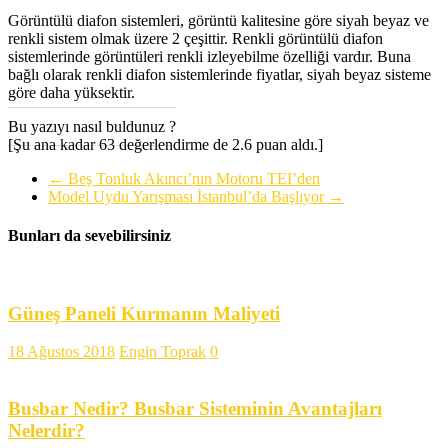
Görüntülü diafon sistemleri, görüntü kalitesine göre siyah beyaz ve
renkli sistem olmak üzere 2 çeşittir. Renkli görüntülü diafon
sistemlerinde görüntüleri renkli izleyebilme özelliği vardır. Buna
bağlı olarak renkli diafon sistemlerinde fiyatlar, siyah beyaz sisteme
göre daha yüksektir.
Bu yazıyı nasıl buldunuz ?
[Şu ana kadar 63 değerlendirme de 2.6 puan aldı.]
←
Beş Tonluk Akıncı’nın Motoru TEI’den
Model Uydu Yarışması İstanbul’da Başlıyor
→
Bunları da sevebilirsiniz
Güneş Paneli Kurmanın Maliyeti
18 Ağustos 2018
Engin Toprak
0
Busbar Nedir? Busbar Sisteminin Avantajları
Nelerdir?