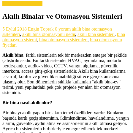
Ekipman & Malzeme
Akıllı Binalar ve Otomasyon Sistemleri
5 Eylül 2018
Engin Toprak
0 yorum
akıllı bina otomasyon
sistemleri
,
akıllı bina otomasyonu nedir
,
akıllı bina sistemleri
,
bina
otomasyon sistemi
,
bina otomasyon sistemleri
,
bina otomasyonu
fiyatları
Akıllı bina
, farklı sistemlerin tek bir merkezden entegre bir şekilde
çalıştırılmasıdır. Bu farklı sistemler HVAC, aydınlatma, motorlu
perde-panjur, audio- video, CCTV, yangın algılama, güvenlik,
interkom, access giriş-çıkış sistemleridir. Akıllı bina kullanıcılarına
tasarruf, konfor ve güvenlik sunabildiği sürece gerçek amacına
ulaşmış olur. Son dönemlerin sıklıkla kullanılan “akıllı bina-ev”
terimi, yeni yapılardaki pek çok projede yer alan bir otomasyon
sistemidir.
Bir bina nasıl akıllı olur?
Bir binayı akıllı yapan bir takım temel özellikleri vardır. Bunların
başında kartlı geçiş sisteminin, iklimlendirme, havalandırma, yangın
alarmı, güvenlik, aydınlatma ve asansörlerinin akıllı olması geliyor.
Ayrıca bu sistemlerin birbirleriyle entegre edilerek tek merkezli