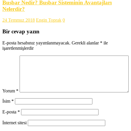
Busbar Nedir? Busbar Sisteminin Avantajları
Nelerdir?
24 Temmuz 2018
Engin Toprak
0
Bir cevap yazın
E-posta hesabınız yayımlanmayacak.
Gerekli alanlar
*
ile
işaretlenmişlerdir
Yorum
*
İsim
*
E-posta
*
İnternet sitesi