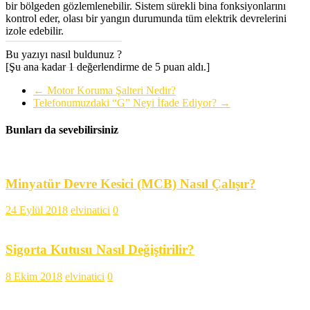
bir bölgeden gözlemlenebilir. Sistem sürekli bina fonksiyonlarını
kontrol eder, olası bir yangın durumunda tüm elektrik devrelerini
izole edebilir.
Bu yazıyı nasıl buldunuz ?
[Şu ana kadar 1 değerlendirme de 5 puan aldı.]
←
Motor Koruma Şalteri Nedir?
Telefonumuzdaki “G” Neyi İfade Ediyor?
→
Bunları da sevebilirsiniz
Minyatür Devre Kesici (MCB) Nasıl Çalışır?
24 Eylül 2018
elvinatici
0
Sigorta Kutusu Nasıl Değiştirilir?
8 Ekim 2018
elvinatici
0