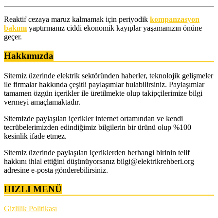
Reaktif cezaya maruz kalmamak için periyodik
kompanzasyon
bakımı
yaptırmanız ciddi ekonomik kayıplar yaşamanızın önüne
geçer.
Hakkımızda
Sitemiz üzerinde elektrik sektöründen haberler, teknolojik gelişmeler
ile firmalar hakkında çeşitli paylaşımlar bulabilirsiniz. Paylaşımlar
tamamen özgün içerikler ile üretilmekte olup takipçilerimize bilgi
vermeyi amaçlamaktadır.
Sitemizde paylaşılan içerikler internet ortamından ve kendi
tecrübelerimizden edindiğimiz bilgilerin bir ürünü olup %100
kesinlik ifade etmez.
Sitemiz üzerinde paylaşılan içeriklerden herhangi birinin telif
hakkını ihlal ettiğini düşünüyorsanız bilgi@elektrikrehberi.org
adresine e-posta gönderebilirsiniz.
HIZLI MENÜ
Gizlilik Politikası