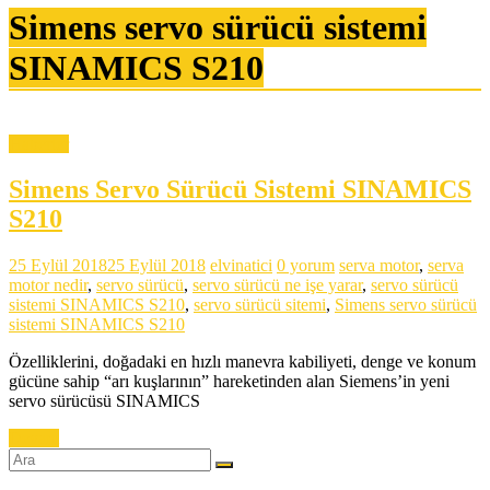
Simens servo sürücü sistemi
SINAMICS S210
Haberler
Simens Servo Sürücü Sistemi SINAMICS
S210
25 Eylül 2018
25 Eylül 2018
elvinatici
0 yorum
serva motor
,
serva
motor nedir
,
servo sürücü
,
servo sürücü ne işe yarar
,
servo sürücü
sistemi SINAMICS S210
,
servo sürücü sitemi
,
Simens servo sürücü
sistemi SINAMICS S210
Özelliklerini, doğadaki en hızlı manevra kabiliyeti, denge ve konum
gücüne sahip “arı kuşlarının” hareketinden alan Siemens’in yeni
servo sürücüsü SINAMICS
Devam